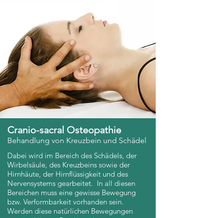
Cranio-sacral Osteopathie
Behandlung von Kreuzbein und Schädel
Dabei wird im Bereich des Schädels, der
Wirbelsäule, des Kreuzbeins sowie der
Hirnhäute, der Hirnflüssigkeit und des
Nervensystems gearbeitet. In all diesen
Bereichen muss eine gewisse Bewegung
bzw. Verformbarkeit vorhanden sein.
Werden diese natürlichen Bewegungen