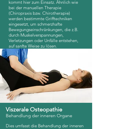
kommt hier zum Einsatz. Ähnlich wie
bei der manuellen Therapie
(Chiropraxis bzw. Chirotherapie)
werden bestimmte Grifftechniken
eingesetzt, um schmerzhafte
Bewegungseinschränkungen, die z.B.
durch Muskelverspannungen,
Verletzungen oder Unfälle entstehen,
auf sanfte Weise zu lösen.
Viszerale Osteopathie
Behandlung der inneren Organe
Dies umfasst die Behandlung der inneren