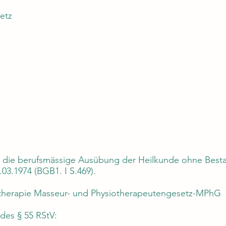
ietz
r die berufsmässige Ausübung der Heilkunde ohne Besta
3.1974 (BGB1. I S.469).
iotherapie Masseur- und Physiotherapeutengesetz-MPhG
 des § 55 RStV: