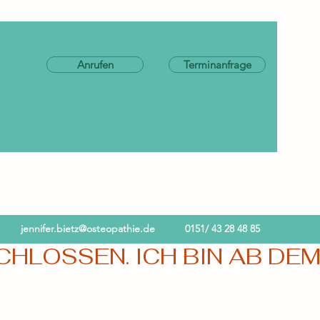
Anrufen
Terminanfrage
jennifer.bietz@osteopathie.de
0151/ 43 28 48 85
LOSSEN. ICH BIN AB DEM 0