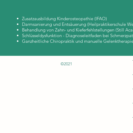
Zusatzausbildung Kinderosteopathie (IFAO)
Darmsanierung und Entsäuerung (Heilpraktikerschule W
Behandlung von Zahn- und Kieferfehlstellungen (Still Ac
Schlüsseldysfunktion - Diagnoseleitfaden bei Schmerzpat
Ganzheitliche Chiropraktik und manuelle Gelenktherapie
©2021