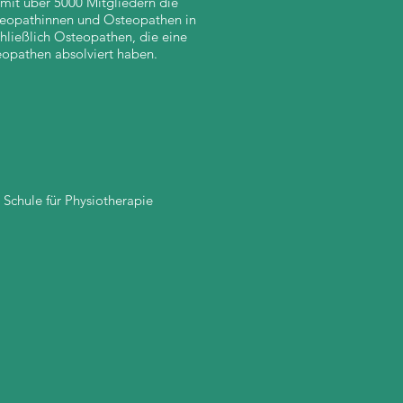
mit über 5000 Mitgliedern die
Osteopathinnen und Osteopathen in
hließlich Osteopathen, die eine
eopathen absolviert haben.
nten Schule für Physiotherapie