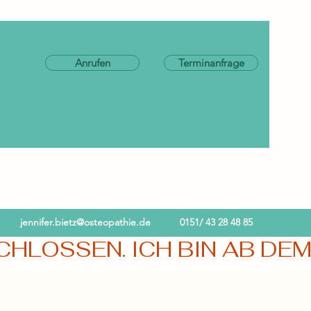
Anrufen
Terminanfrage
jennifer.bietz@osteopathie.de
0151/ 43 28 48 85
LOSSEN. ICH BIN AB DEM 0