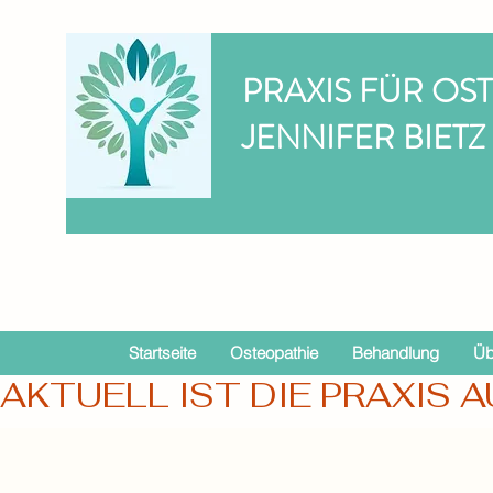
PRAXIS FÜR OS
JENNIFER BIETZ
Startseite
Osteopathie
Behandlung
Üb
AKTUELL IST DIE PRAXIS A