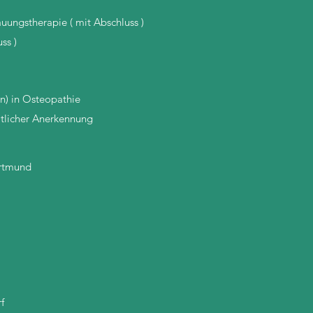
ungstherapie ( mit Abschluss )
ss )
en) in Osteopathie
atlicher Anerkennung
ortmund
f