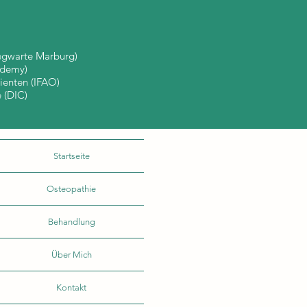
egwarte Marburg)
ademy)
ienten (IFAO)
 (DIC)
Startseite
Osteopathie
Behandlung
Über Mich
Kontakt